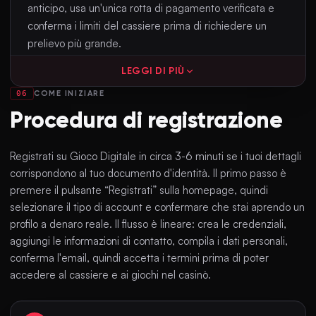
pagamenti segnalati dalla banca o dal fornitore del
anticipo, usa un'unica rotta di pagamento verificata e
portafoglio. Prepara una foto chiara di un passaporto o
conferma i limiti del cassiere prima di richiedere un
di una patente di guida, una bolletta recente o un
prelievo più grande.
estratto conto bancario (tipicamente datato entro 90
LEGGI DI PIÙ
giorni) e la prova di proprietà del metodo di pagamento
I pagamenti verificati più rapidi su Gioco Digitale sono
come una foto della carta con le cifre centrali oscurate
06
COME INIZIARE
arrivati entro 12-45 minuti (principalmente portafogli
o uno screenshot dell'account del portafoglio che
Procedura di registrazione
elettronici e metodi in stile prepagato dopo una
mostra il tuo nome e la tua email. L'attrito di verifica è
cronologia dell'account pulita), mentre i più lenti
basso se i dati del profilo corrispondono esattamente e
variavano da 2 giorni e 6 ore fino a 5 giorni e 18 ore, in
Registrati su Gioco Digitale in circa 3-6 minuti se i tuoi dettagli
le immagini sono nitide; indirizzi non corrispondenti,
gran parte legati a bonifici bancari e scadenze del fine
corrispondono al tuo documento d'identità. Il primo passo è
documenti ritagliati o l'uso del metodo di finanziamento
premere il pulsante “Registrati” sulla homepage, quindi
settimana. I prelievi rifiutati erano rari nel nostro
di qualcun altro è ciò che rallenta l'approvazione e può
selezionare il tipo di account e confermare che stai aprendo un
campione (2 su 42) e entrambi erano collegati a una
sospendere i prelievi.
profilo a denaro reale. Il flusso è lineare: crea le credenziali,
mancata corrispondenza del metodo di pagamento,
aggiungi le informazioni di contatto, compila i dati personali,
dove il metodo di prelievo non rispecchiava l'ultima
conferma l'email, quindi accetta i termini prima di poter
rotta di deposito; la ri-sottomissione con il metodo
accedere al cassiere e ai giochi nel casinò.
corrispondente li ha risolti. Il KYC era la principale fonte
di ritardo extra: la prima verifica ha aggiunto 24-72 ore
quando i documenti erano incompleti o le foto illeggibili,