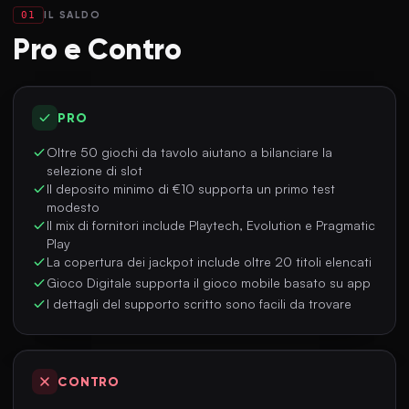
01
IL SALDO
Pro e Contro
PRO
Oltre 50 giochi da tavolo aiutano a bilanciare la
selezione di slot
Il deposito minimo di €10 supporta un primo test
modesto
Il mix di fornitori include Playtech, Evolution e Pragmatic
Play
La copertura dei jackpot include oltre 20 titoli elencati
Gioco Digitale supporta il gioco mobile basato su app
I dettagli del supporto scritto sono facili da trovare
CONTRO