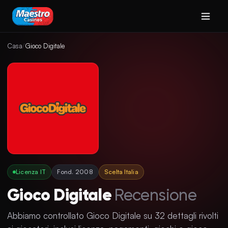
Casa
/
Gioco Digitale
Licenza IT
Fond. 2008
Scelta Italia
Gioco Digitale
Recensione
Abbiamo controllato Gioco Digitale su 32 dettagli rivolti