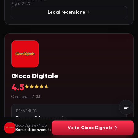
Payout 24-72h
Leggi recensione
Gioco Digitale
4.5
Con licenza · ADM
BENVENUTO
Bonus di benvenuto
Si applicano i termini dell'offerta
Gioco Digitale · 4.5/5
Visita Gioco Digitale
Bonus di benvenuto