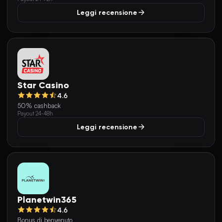
Leggi recensione
Star Casino
4.6
50% cashback
Payout 24-48h
Leggi recensione
Planetwin365
4.6
Bonus di benvenuto