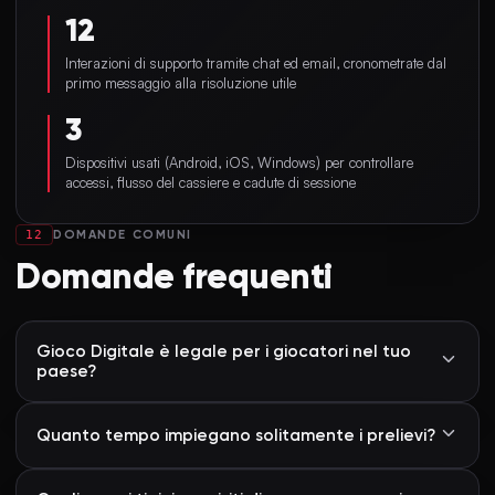
12
Interazioni di supporto tramite chat ed email, cronometrate dal
primo messaggio alla risoluzione utile
3
Dispositivi usati (Android, iOS, Windows) per controllare
accessi, flusso del cassiere e cadute di sessione
12
DOMANDE COMUNI
Domande frequenti
Gioco Digitale è legale per i giocatori nel tuo
paese?
Quanto tempo impiegano solitamente i prelievi?