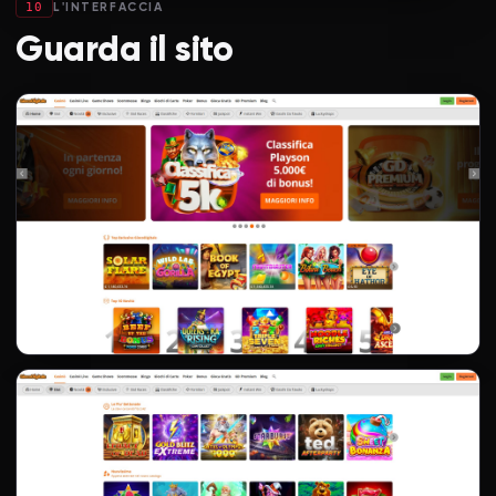
10
L'INTERFACCIA
sistemi RNG certificati e le impostazioni di pagamento
Guarda il sito
sono bloccate a livello del fornitore, con RTP dichiarato
per titolo e monitorato tramite audit tecnici. Laboratori
di test indipendenti convalidano la casualità, mentre il
regolatore può richiedere log ed evidenze di
configurazione se compaiono anomalie; questo è il
meccanismo pratico che mantiene l'RTP pubblicizzato
allineato con le prestazioni reali, non solo una linea di
marketing. In questo ambiente del casinò, attenersi a
fornitori noti riduce anche il rischio che software non
testati scivolino nella lobby.
Imposta subito gli strumenti di gioco più sicuro dopo la
registrazione: Gioco Digitale supporta limiti di deposito
e limiti di perdita che possono essere applicati
giornalmente, settimanalmente o mensilmente, oltre a
una pausa di raffreddamento per brevi pause e
autoesclusione completa per periodi più lunghi. I