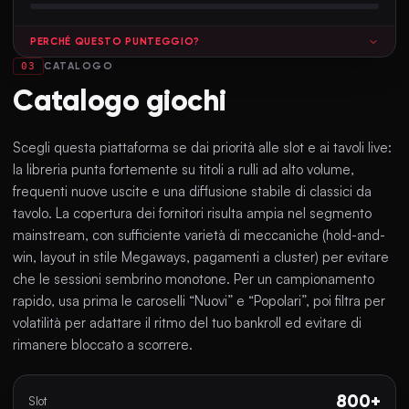
Sicurezza e fiducia
PERCHÉ QUESTO PUNTEGGIO?
La protezione dell'account include KYC standard, transazioni
03
crittografate e strumenti di gioco responsabile. Il casinò Gioco
CATALOGO
Digitale fornisce anche chiare informative sulla privacy; attriti
Catalogo giochi
minori appaiono solo durante i primi passaggi di verifica del
prelievo.
Scegli questa piattaforma se dai priorità alle slot e ai tavoli live:
la libreria punta fortemente su titoli a rulli ad alto volume,
frequenti nuove uscite e una diffusione stabile di classici da
tavolo. La copertura dei fornitori risulta ampia nel segmento
mainstream, con sufficiente varietà di meccaniche (hold-and-
win, layout in stile Megaways, pagamenti a cluster) per evitare
che le sessioni sembrino monotone. Per un campionamento
rapido, usa prima le caroselli “Nuovi” e “Popolari”, poi filtra per
volatilità per adattare il ritmo del tuo bankroll ed evitare di
rimanere bloccato a scorrere.
800+
Slot