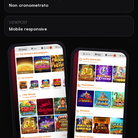
stessa ortografia e formato.
Non cronometrato
Il KYC potrebbe essere richiesto immediatamente o
attivato da segnali di rischio come account multipli,
VIEWPORT
Mobile responsive
posizioni di accesso insolite o tentativi di prelievo. I
documenti tipici includono un documento d'identità con
foto valido (passaporto/carta d'identità), una prova di
indirizzo datata entro la finestra accettata e talvolta un
selfie o un controllo video per confermare la vivacità.
Aspettati controlli di autoesclusione e del database del
gioco responsabile; se i tuoi dettagli corrispondono a un
profilo escluso, l'operatore può rifiutare la registrazione,
sospendere l'accesso o mantenere l'account limitato
fino a quando la conformità non risolve il caso, anche se
puoi ancora navigare nella lobby del casinò.