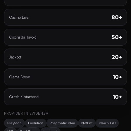
80+
Casinò Live
50+
Giochi da Tavolo
20+
Jackpot
10+
Game Show
10+
Crash / Istantanei
PROVIDER IN EVIDENZA
Playtech
Evolution
Pragmatic Play
NetEnt
Play'n GO