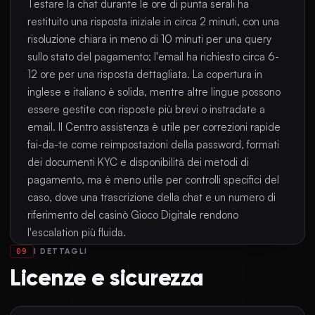
Testare la chat durante le ore di punta serali ha
restituito una risposta iniziale in circa 2 minuti, con una
risoluzione chiara in meno di 10 minuti per una query
sullo stato del pagamento; l'email ha richiesto circa 6-
12 ore per una risposta dettagliata. La copertura in
inglese e italiano è solida, mentre altre lingue possono
essere gestite con risposte più brevi o instradate a
email. Il Centro assistenza è utile per correzioni rapide
fai-da-te come reimpostazioni della password, formati
dei documenti KYC e disponibilità dei metodi di
pagamento, ma è meno utile per controlli specifici del
caso, dove una trascrizione della chat e un numero di
riferimento del casinò Gioco Digitale rendono
l'escalation più fluida.
09
I DETTAGLI
Licenze e sicurezza