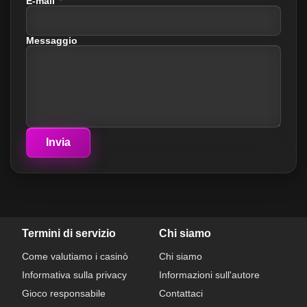
E-mail
*
Messaggio
Invia
Termini di servizio
Chi siamo
Come valutiamo i casinò
Chi siamo
Informativa sulla privacy
Informazioni sull'autore
Gioco responsabile
Contattaci