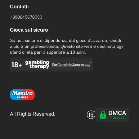
Contatti
+390645670090
Gioca sul sicuro
Se noti sintomi di dipendenza dal gioco d'azzardo, chiedi
aiuto a un professionista. Questo sito web è destinato agli
utenti di età pari o superiore a 18 anni.
All Rights Reserved.