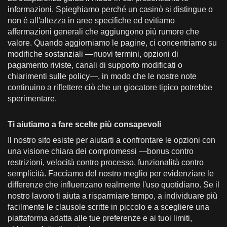
informazioni. Spieghiamo perché un casinò si distingue o
non è all'altezza in aree specifiche ed evitiamo
affermazioni generali che aggiungono più rumore che
valore. Quando aggiorniamo le pagine, ci concentriamo su
modifiche sostanziali —nuovi termini, opzioni di
pagamento riviste, canali di supporto modificati o
chiarimenti sulle policy—, in modo che le nostre note
continuino a riflettere ciò che un giocatore tipico potrebbe
sperimentare.
Ti aiutiamo a fare scelte più consapevoli
Il nostro sito esiste per aiutarti a confrontare le opzioni con
una visione chiara dei compromessi —bonus contro
restrizioni, velocità contro processo, funzionalità contro
semplicità. Facciamo del nostro meglio per evidenziare le
differenze che influenzano realmente l'uso quotidiano. Se il
nostro lavoro ti aiuta a risparmiare tempo, a individuare più
facilmente le clausole scritte in piccolo e a scegliere una
piattaforma adatta alle tue preferenze e ai tuoi limiti,