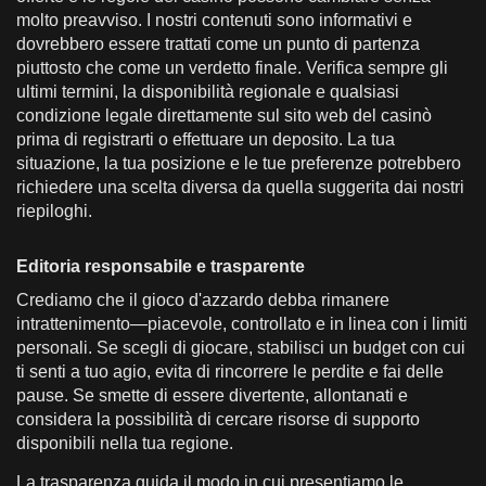
molto preavviso. I nostri contenuti sono informativi e
dovrebbero essere trattati come un punto di partenza
piuttosto che come un verdetto finale. Verifica sempre gli
ultimi termini, la disponibilità regionale e qualsiasi
condizione legale direttamente sul sito web del casinò
prima di registrarti o effettuare un deposito. La tua
situazione, la tua posizione e le tue preferenze potrebbero
richiedere una scelta diversa da quella suggerita dai nostri
riepiloghi.
Editoria responsabile e trasparente
Crediamo che il gioco d'azzardo debba rimanere
intrattenimento—piacevole, controllato e in linea con i limiti
personali. Se scegli di giocare, stabilisci un budget con cui
ti senti a tuo agio, evita di rincorrere le perdite e fai delle
pause. Se smette di essere divertente, allontanati e
considera la possibilità di cercare risorse di supporto
disponibili nella tua regione.
La trasparenza guida il modo in cui presentiamo le